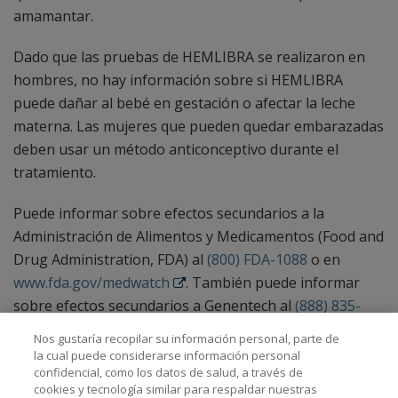
amamantar.
Dado que las pruebas de HEMLIBRA se realizaron en
hombres, no hay información sobre si HEMLIBRA
puede dañar al bebé en gestación o afectar la leche
materna. Las mujeres que pueden quedar embarazadas
deben usar un método anticonceptivo durante el
tratamiento.
Puede informar sobre efectos secundarios a la
Administración de Alimentos y Medicamentos (Food and
Drug Administration, FDA) al
(800) FDA-1088
o en
www.fda.gov/medwatch
. También puede informar
sobre efectos secundarios a Genentech al
(888) 835-
2555
.
Nos gustaría recopilar su información personal, parte de
la cual puede considerarse información personal
Consulte la información importante de seguridad,
confidencial, como los datos de salud, a través de
cookies y tecnología similar para respaldar nuestras
incluidos los
efectos secundarios graves
, así como la